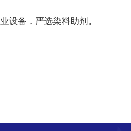
心
联系我们
中文
专业设备，严选染料助剂。